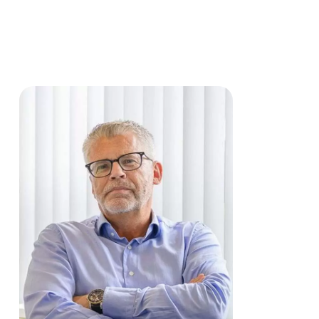
Gratis rechtshulp
: letselschade claimen ko
Klantbeoordeling van 9/10
Inloopspreekuur
: ma 9.30 – 12.00 uur