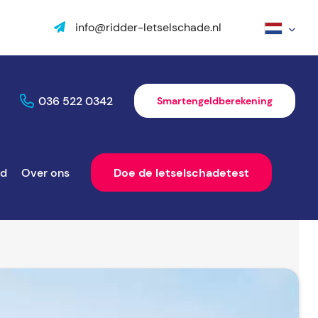
info@ridder-letselschade.nl
036 522 0342
Smartengeldberekening
ld
Over ons
Doe de letselschadetest