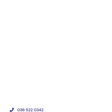
st u niets
036 522 0342