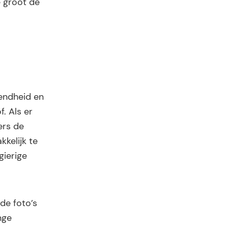
 groot de
endheid en
. Als er
ers de
kelijk te
gierige
de foto’s
nge