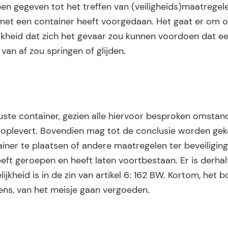
en gegeven tot het treffen van (veiligheids)maatregel
 met een container heeft voorgedaan. Het gaat er om o
kheid dat zich het gevaar zou kunnen voordoen dat ee
an af zou springen of glijden.
uste container, gezien alle hiervoor besproken omstan
BW oplevert. Bovendien mag tot de conclusie worden g
ner te plaatsen of andere maatregelen ter beveiliging
heeft geroepen en heeft laten voortbestaan. Er is derha
jkheid is in de zin van artikel 6: 162 BW. Kortom, het 
gens, van het meisje gaan vergoeden.