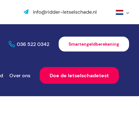
info@ridder-letselschade.nl
036 522 0342
Smartengeldberekening
ld
Over ons
Doe de letselschadetest