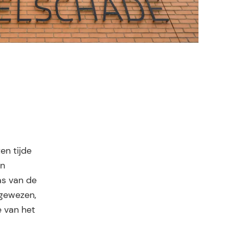
en tijde
en
as van de
fgewezen,
e van het