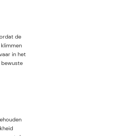
oordat de
n klimmen
vaar in het
et bewuste
gehouden
jkheid