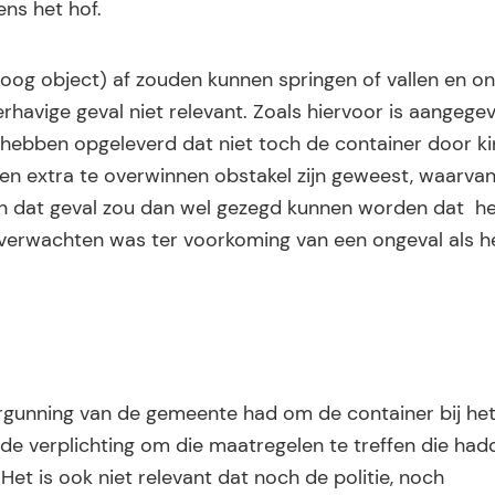
ens het hof.
oog object) af zouden kunnen springen of vallen en on
havige geval niet relevant. Zoals hiervoor is aangege
 hebben opgeleverd dat niet toch de container door k
een extra te overwinnen obstakel zijn geweest, waarva
In dat geval zou dan wel gezegd kunnen worden dat h
e verwachten was ter voorkoming van een ongeval als h
ergunning van de gemeente had om de container bij het
 de verplichting om die maatregelen te treffen die ha
t is ook niet relevant dat noch de politie, noch