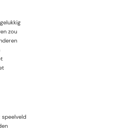
gelukkig
ven zou
inderen
n
et
et
 speelveld
dden