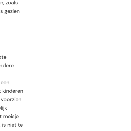
n, zoals
is gezien
ote
erdere
 een
t kinderen
 voorzien
ijk
t meisje
is niet te