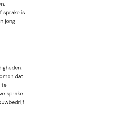
en.
f sprake is
n jong
digheden,
ekomen dat
 te
lve sprake
bouwbedrijf