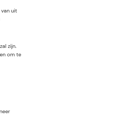
 van uit
u
l zijn.
ren om te
neer