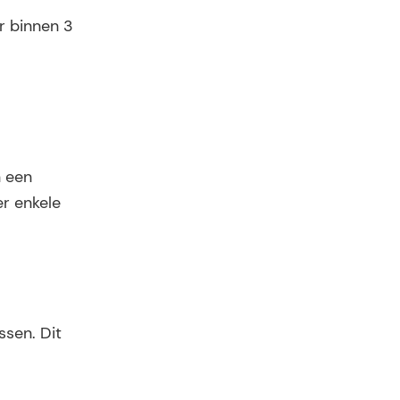
r binnen 3
n een
r enkele
ssen. Dit