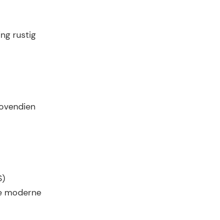
ng rustig
bovendien
S)
lle moderne