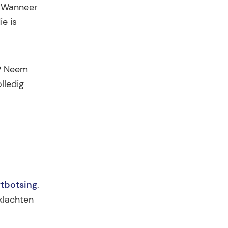
. Wanneer
e is
g? Neem
lledig
tbotsing
.
klachten