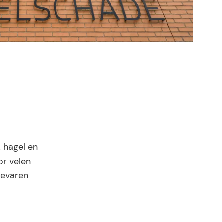
, hagel en
or velen
gevaren