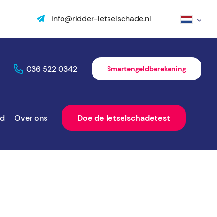
info@ridder-letselschade.nl
036 522 0342
Smartengeldberekening
ld
Over ons
Doe de letselschadetest