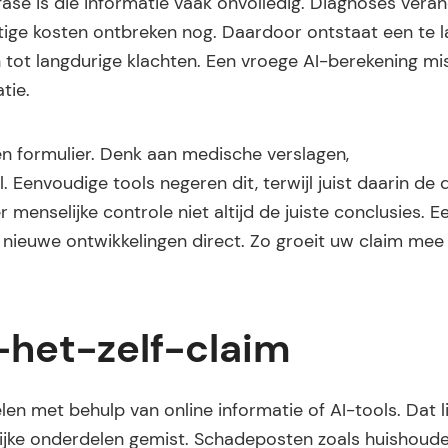
ase is die informatie vaak onvolledig. Diagnoses vera
tige kosten ontbreken nog. Daardoor ontstaat een te l
eien tot langdurige klachten. Een vroege AI-berekening mi
tie.
en formulier. Denk aan medische verslagen,
Eenvoudige tools negeren dit, terwijl juist daarin de d
enselijke controle niet altijd de juiste conclusies. E
 nieuwe ontwikkelingen direct. Zo groeit uw claim mee
-het-zelf-claim
en met behulp van online informatie of AI-tools. Dat li
ijke onderdelen gemist. Schadeposten zoals huishoudel