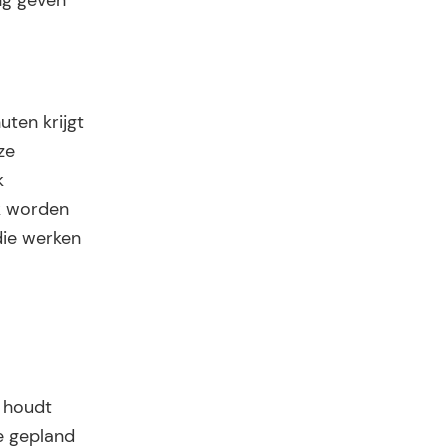
ng geven
ten krijgt
ze
k
jk worden
die werken
n houdt
e gepland