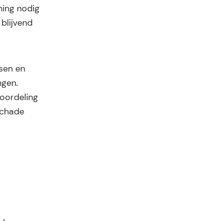
ning nodig
blijvend
tsen en
ngen.
eoordeling
schade