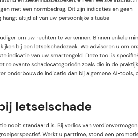
fstand en ziekenhuisbezoeken, en een eerste inschatti
igen met een normbedrag. Dit zijn indicaties en geen
hangt altijd af van uw persoonlijke situatie
udiger om uw rechten te verkennen. Binnen enkele minu
 kijken bij een letselschadezaak. We adviseren u om on
te indicatie van uw smartengeld. Deze tool is specifie
t relevante schadecategorieën zoals die in de prakti
ter onderbouwde indicatie dan bij algemene AI-tools, 
bij letselschade
atie nooit standaard is. Bij verlies van verdienvermoge
groeiperspectief. Werkt u parttime, stond een promoti