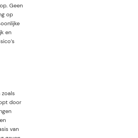
 op. Geen
ing op
oonlijke
jk en
sico’s
 zoals
oopt door
ingen
een
asis van