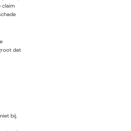
e claim
 schade
de
 groot dat
iet bij.