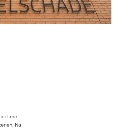
tact met
kenen. Na