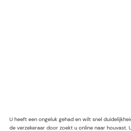
15 mei 2026
Ridder Letselschade
U heeft een ongeluk gehad en wilt snel duidelijkh
de verzekeraar door zoekt u online naar houvast. 