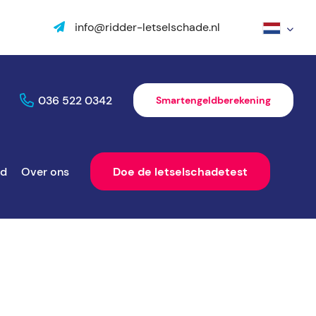
info@ridder-letselschade.nl
036 522 0342
Smartengeldberekening
ld
Over ons
Doe de letselschadetest