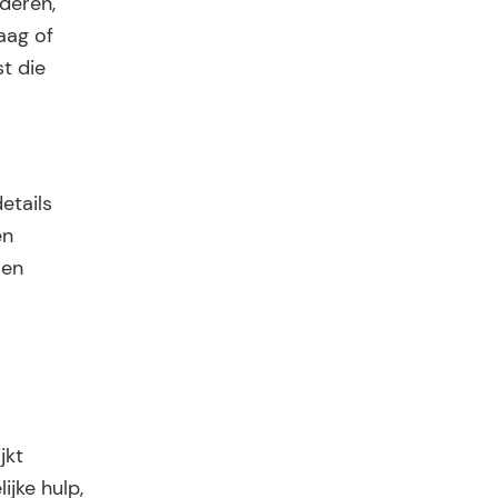
nderen,
aag of
st die
etails
en
 en
jkt
ijke hulp,