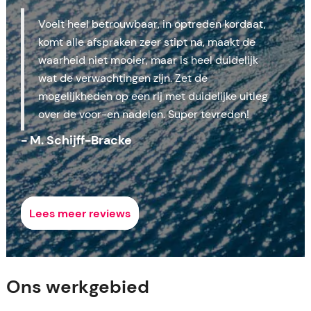
Voelt heel betrouwbaar, in optreden kordaat,
komt alle afspraken zeer stipt na, maakt de
waarheid niet mooier, maar is heel duidelijk
wat de verwachtingen zijn. Zet de
mogelijkheden op een rij met duidelijke uitleg
over de voor-en nadelen. Super tevreden!
- M. Schijff-Bracke
Lees meer reviews
Ons werkgebied