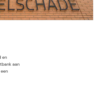
d en
htbank aan
 een