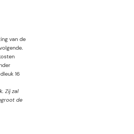
ing van de
 volgende.
kosten
onder
dleuk 16
 Zij zal
egroot de