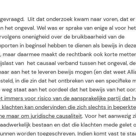
ngevraagd. Uit dat onderzoek kwam naar voren, dat er 
an het ongeval. Wel was er sprake van enige al voor he
ervolgens onenigheid over de bruikbaarheid van de
porten in beginsel hebben te dienen als bewijs in deze
nd, maar daarmee maakt de rechtbank ook korte mette
ijslast van het causaal verband tussen het ongeval, de
maar aan het te leveren bewijs mogen (en dat weet Alli
esteld, in die zin dat het ontbreken van een specifieke
 weg staat aan het oordeel dat het bewijs van het oorz
 immers voor risico van de aansprakelijke partij dat h
 klachten kan ondervinden die zich slechts in beperkt
e maar om juridische causaliteit
. Voor het aanwezig z
daadwerkelijk bestaan en dat die klachten mede gelet 
 kunnen worden toegeschreven. Indien komt vast te sta