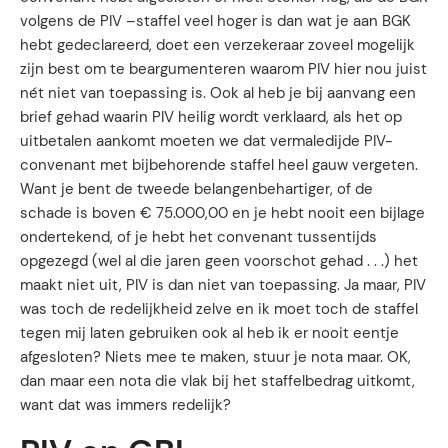
volgens de PIV –staffel veel hoger is dan wat je aan BGK
hebt gedeclareerd, doet een verzekeraar zoveel mogelijk
zijn best om te beargumenteren waarom PIV hier nou juist
nét niet van toepassing is. Ook al heb je bij aanvang een
brief gehad waarin PIV heilig wordt verklaard, als het op
uitbetalen aankomt moeten we dat vermaledijde PIV-
convenant met bijbehorende staffel heel gauw vergeten.
Want je bent de tweede belangenbehartiger, of de
schade is boven € 75.000,00 en je hebt nooit een bijlage
ondertekend, of je hebt het convenant tussentijds
opgezegd (wel al die jaren geen voorschot gehad . . .) het
maakt niet uit, PIV is dan niet van toepassing. Ja maar, PIV
was toch de redelijkheid zelve en ik moet toch de staffel
tegen mij laten gebruiken ook al heb ik er nooit eentje
afgesloten? Niets mee te maken, stuur je nota maar. OK,
dan maar een nota die vlak bij het staffelbedrag uitkomt,
want dat was immers redelijk?