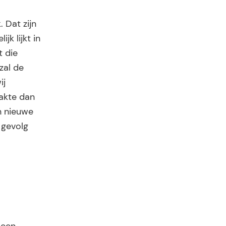
 Dat zijn
jk lijkt in
t die
zal de
ij
aakte dan
n nieuwe
 gevolg