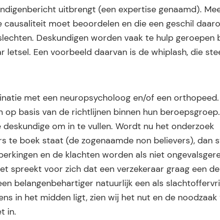
ndigenbericht uitbrengt (een expertise genaamd). Mees
 causaliteit moet beoordelen en die een geschil daar
eslechten. Deskundigen worden vaak te hulp geroepen b
 letsel. Een voorbeeld daarvan is de whiplash, die ste
inatie met een neuropsycholoog en/of een orthopeed.
op basis van de richtlijnen binnen hun beroepsgroep.
de deskundige om in te vullen. Wordt nu het onderzoek
rs te boek staat (de zogenaamde non believers), dan s
beperkingen en de klachten worden als niet ongevalsger
 spreekt voor zich dat een verzekeraar graag een der
en belangenbehartiger natuurlijk een als slachtoffervri
ns in het midden ligt, zien wij het nut en de noodzaak
t in.