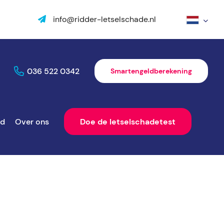
info@ridder-letselschade.nl
036 522 0342
Smartengeldberekening
ld
Over ons
Doe de letselschadetest