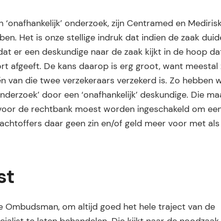
 ‘onafhankelijk’ onderzoek, zijn Centramed en Medirisk.
. Het is onze stellige indruk dat indien de zaak duideli
dat er een deskundige naar de zaak kijkt in de hoop da
t afgeeft. De kans daarop is erg groot, want meestal 
én van die twee verzekeraars verzekerd is. Zo hebben w
‘onderzoek’ door een ‘onafhankelijk’ deskundige. Die m
voor de rechtbank moest worden ingeschakeld om ee
chtoffers daar geen zin en/of geld meer voor met als
st
 De Ombudsman, om altijd goed het hele traject van de