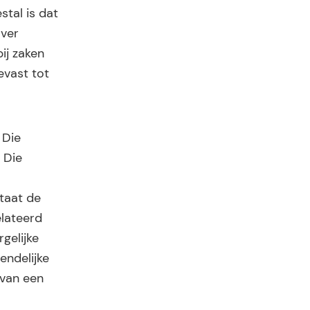
tal is dat
over
ij zaken
evast tot
 Die
 Die
taat de
elateerd
gelijke
endelijke
 van een