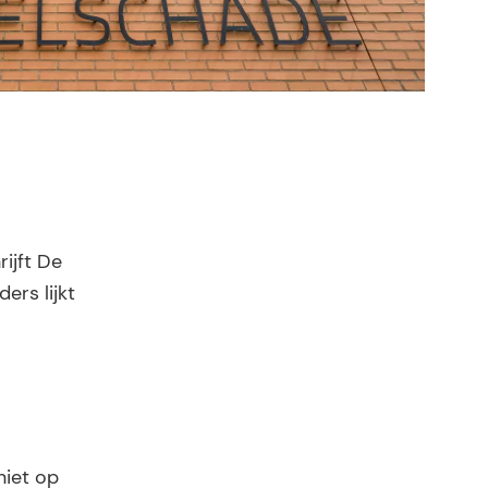
ijft De
ers lijkt
niet op