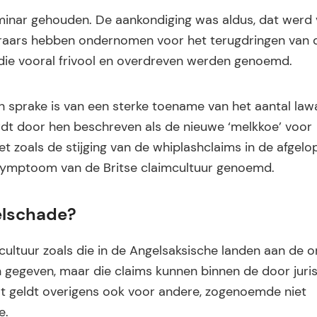
eminar gehouden. De aankondiging was aldus, dat werd
keraars hebben ondernomen voor het terugdringen van 
 die vooral frivool en overdreven werden genoemd.
en sprake is van een sterke toename van het aantal law
dt door hen beschreven als de nieuwe ‘melkkoe’ voor
 zoals de stijging van de whiplashclaims in de afgelop
 symptoom van de Britse claimcultuur genoemd.
elschade?
cultuur zoals die in de Angelsaksische landen aan de or
en gegeven, maar die claims kunnen binnen de door juri
 geldt overigens ook voor andere, zogenoemde niet
e.