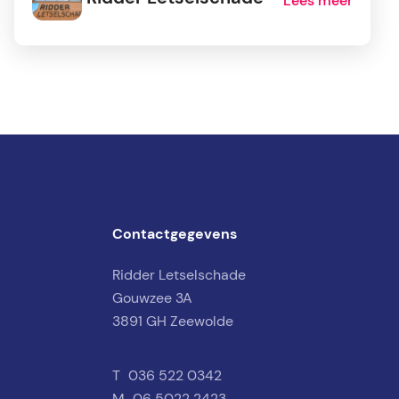
Lees meer
Contactgegevens
Ridder Letselschade
Gouwzee 3A
3891 GH Zeewolde
T
036 522 0342
M
06 5022 2423