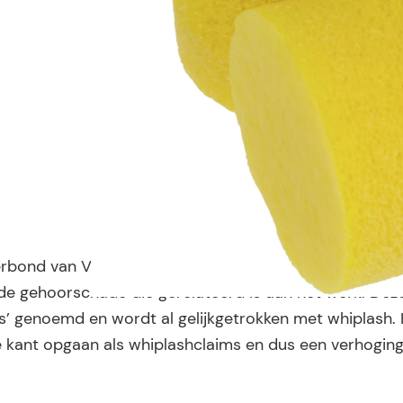
Verbond van Verzekeraars van Engeland, is bang voor
 de gehoorschade die gerelateerd is aan het werk. De
ss’ genoemd en wordt al gelijkgetrokken met whiplash.
 kant opgaan als whiplashclaims en dus een verhoging