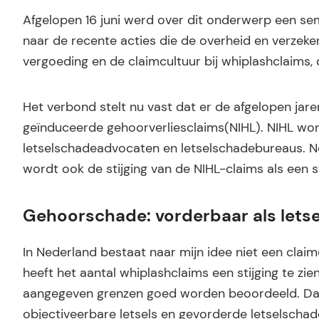
Afgelopen 16 juni werd over dit onderwerp een s
naar de recente acties die de overheid en verze
vergoeding en de claimcultuur bij whiplashclaims,
Het verbond stelt nu vast dat er de afgelopen jar
geïnduceerde gehoorverliesclaims(NIHL). NIHL wor
letselschadeadvocaten en letselschadebureaus. Net
wordt ook de stijging van de NIHL-claims als een
Gehoorschade: vorderbaar als lets
In Nederland bestaat naar mijn idee niet een claim
heeft het aantal whiplashclaims een stijging te zi
aangegeven grenzen goed worden beoordeeld. Dat
objectiveerbare letsels en gevorderde letselschad