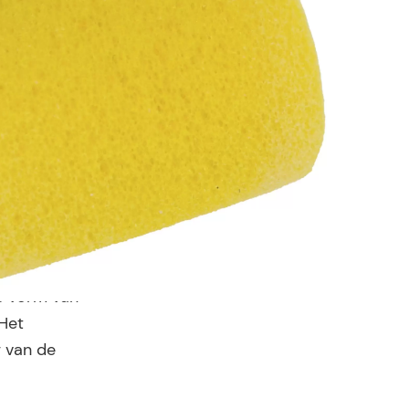
ze vorm van
 Het
 van de