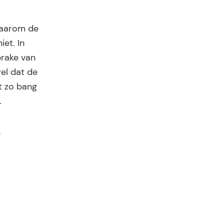
daarom de
et. In
prake van
el dat de
t zo bang
.
p