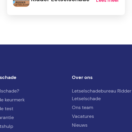
Lees meer
lschade
Over ons
elschade?
Letselschadebureau Ridder
Letselschade
de keurmerk
Ons team
e test
Vacatures
arantie
Nieuws
tshulp