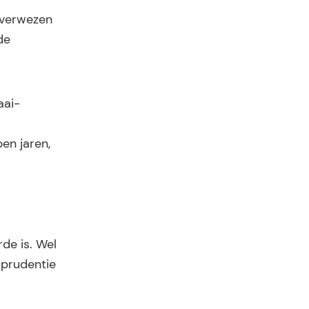
 verwezen
de
aai-
en jaren,
de is. Wel
sprudentie