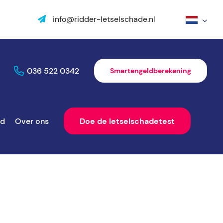
info@ridder-letselschade.nl
036 522 0342
Smartengeldberekening
ld
Over ons
Doe de letselschadetest