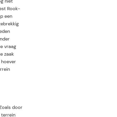
g niet
rest Rook-
op een
gebrekkig
reden
onder
de vraag
ze zaak
 hoever
rrein
 Zoals door
 terrein