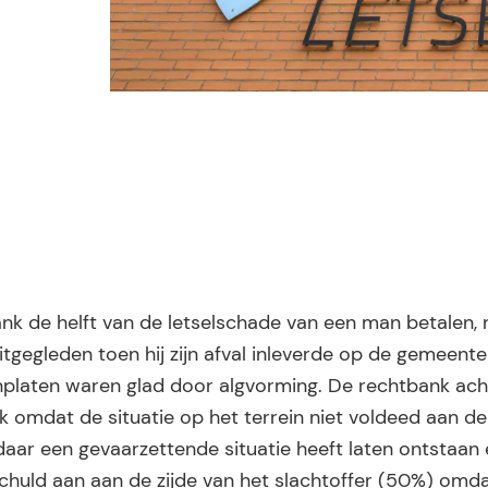
 de helft van de letselschade van een man betalen, 
tgegleden toen hij zijn afval inleverde op de gemeentel
nplaten waren glad door algvorming. De rechtbank ach
jk omdat de situatie op het terrein niet voldeed aan d
ldaar een gevaarzettende situatie heeft laten ontstaan
huld aan aan de zijde van het slachtoffer (50%) omd