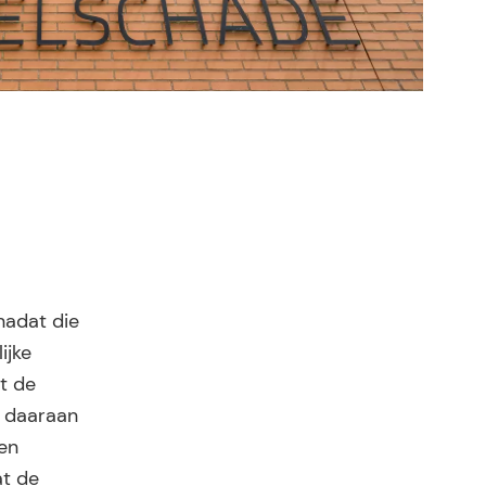
nadat die
ijke
t de
e daaraan
 en
at de