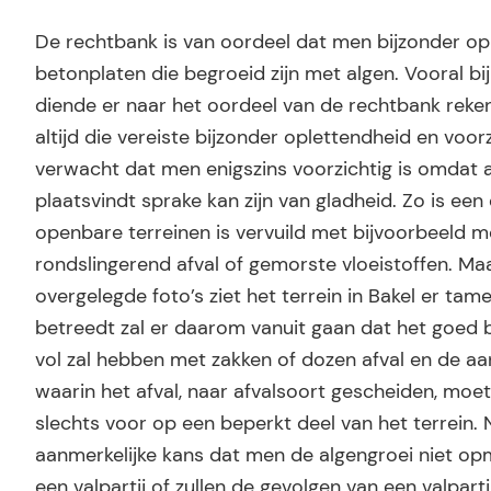
De rechtbank is van oordeel dat men bijzonder opl
betonplaten die begroeid zijn met algen. Vooral bi
diende er naar het oordeel van de rechtbank reken
altijd die vereiste bijzonder oplettendheid en voo
verwacht dat men enigszins voorzichtig is omdat 
plaatsvindt sprake kan zijn van gladheid. Zo is ee
openbare terreinen is vervuild met bijvoorbeeld mo
rondslingerend afval of gemorste vloeistoffen. Maa
overgelegde foto’s ziet het terrein in Bakel er tamel
betreedt zal er daarom vanuit gaan dat het goed b
vol zal hebben met zakken of dozen afval en de aa
waarin het afval, naar afvalsoort gescheiden, mo
slechts voor op een beperkt deel van het terrein.
aanmerkelijke kans dat men de algengroei niet opmer
een valpartij of zullen de gevolgen van een valparti