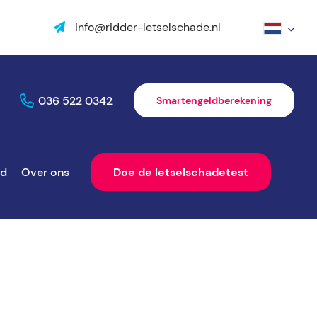
info@ridder-letselschade.nl
036 522 0342
Smartengeldberekening
ld
Over ons
Doe de letselschadetest