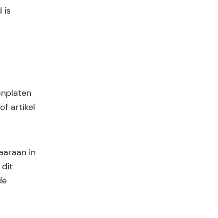
 is
onplaten
f artikel
aaraan in
dit
de