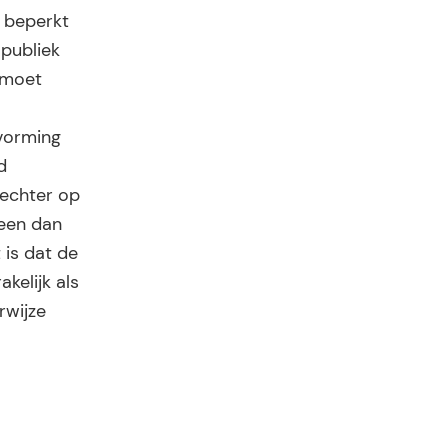
r beperkt
publiek
 moet
gvorming
d
s echter op
leen dan
 is dat de
elijk als
rwijze