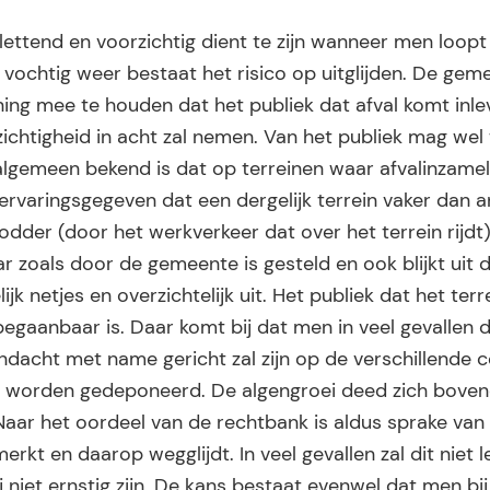
ettend en voorzichtig dient te zijn wanneer men loopt
j vochtig weer bestaat het risico op uitglijden. De gem
ing mee te houden dat het publiek dat afval komt inle
rzichtigheid in acht zal nemen. Van het publiek mag we
algemeen bekend is dat op terreinen waar afvalinzamel
n ervaringsgegeven dat een dergelijk terrein vaker dan 
dder (door het werkverkeer dat over het terrein rijdt
r zoals door de gemeente is gesteld en ook blijkt uit 
ijk netjes en overzichtelijk uit. Het publiek dat het terr
egaanbaar is. Daar komt bij dat men in veel gevallen
ndacht met name gericht zal zijn op de verschillende 
et worden gedeponeerd. De algengroei deed zich boven
 Naar het oordeel van de rechtbank is aldus sprake van
kt en daarop wegglijdt. In veel gevallen zal dit niet l
j niet ernstig zijn. De kans bestaat evenwel dat men bij