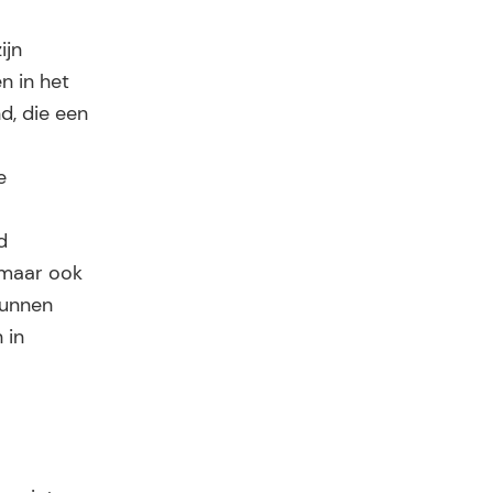
ijn
en in het
d, die een
e
d
 maar ook
kunnen
 in