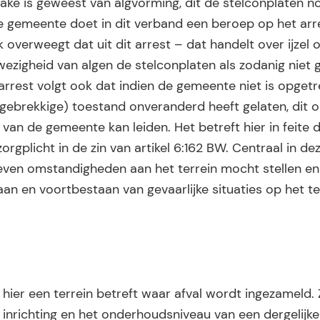
ke is geweest van algvorming, dit de stelconplaten no
De gemeente doet in dit verband een beroep op het ar
overweegt dat uit dit arrest – dat handelt over ijzel 
igheid van algen de stelconplaten als zodanig niet 
t arrest volgt ook dat indien de gemeente niet is opget
(gebrekkige) toestand onveranderd heeft gelaten, dit 
van de gemeente kan leiden. Het betreft hier in feite 
gplicht in de zin van artikel 6:162 BW. Centraal in de
even omstandigheden aan het terrein mocht stellen en
an en voortbestaan van gevaarlijke situaties op het te
ier een terrein betreft waar afval wordt ingezameld.
e inrichting en het onderhoudsniveau van een dergelijke