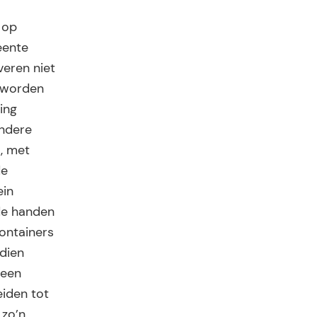
 op
eente
veren niet
l worden
ing
andere
), met
de
ein
 de handen
containers
dien
 een
eiden tot
 zo’n