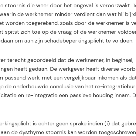
stoornis die weer door het ongeval is veroorzaakt. T
waarin de werknemer minder verdient dan wat hij bij xi
et worden toegerekend, zoals door de werknemer is v
unt spitst zich toe op de vraag of de werknemer voldo
gedaan om aan zijn schadebeperkingsplicht te voldoen.
er terecht geoordeeld dat de werknemer, in beginsel,
nningen heeft gedaan. De werkgever heeft diverse voor
assend werk, met een vergelijkbaar inkomen als dat w
op de onderbouwde conclusie van het re-integratiebur
citatie en re-integratie een passieve houding innam. D
.
kingsplicht is echter geen sprake indien (i) dat gebr
dig aan de dysthyme stoornis kan worden toegeschreven 