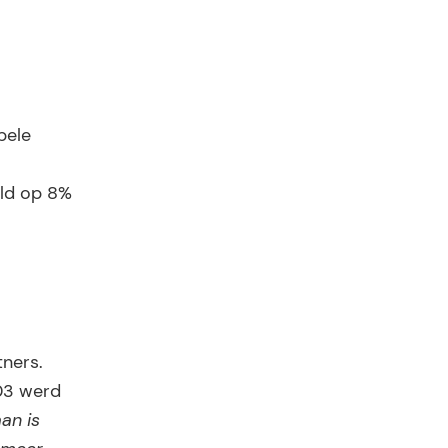
bele
ald op 8%
ners.
003 werd
an is