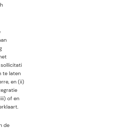
ch
e
aan
g
met
ollicitati
 te laten
re, en (ii)
tegratie
ii) of en
rklaart.
an de