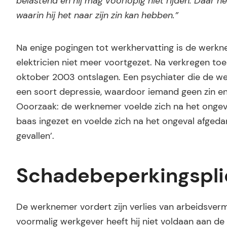
belastend en hij mag voorlopig niet rijden. Daar hee
waarin hij het naar zijn zin kan hebben.”
Na enige pogingen tot werkhervatting is de werkne
elektricien niet meer voortgezet. Na verkregen t
oktober 2003 ontslagen. Een psychiater die de we
een soort depressie, waardoor iemand geen zin en 
Ooorzaak: de werknemer voelde zich na het ongeval 
baas ingezet en voelde zich na het ongeval afgedan
gevallen’.
Schadebeperkingspli
De werknemer vordert zijn verlies van arbeidsver
voormalig werkgever heeft hij niet voldaan aan de