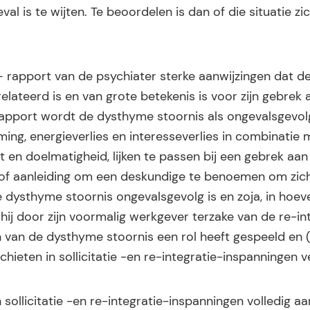
al is te wijten. Te beoordelen is dan of die situatie zi
e – rapport van de psychiater sterke aanwijzingen dat d
ateerd is en van grote betekenis is voor zijn gebrek 
t rapport wordt de dysthyme stoornis als ongevalsgevol
ng, energieverlies en interesseverlies in combinatie 
 en doelmatigheid, lijken te passen bij een gebrek aan s
 hof aanleiding om een deskundige te benoemen om zich
 dysthyme stoornis ongevalsgevolg is en zoja, in hoever
hij door zijn voormalig werkgever terzake van de re-in
 van de dysthyme stoornis een rol heeft gespeeld en (i
hieten in sollicitatie -en re-integratie-inspanningen ve
sollicitatie -en re-integratie-inspanningen volledig a