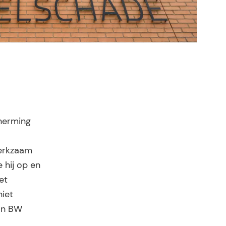
cherming
werkzaam
 hij op en
et
niet
van BW