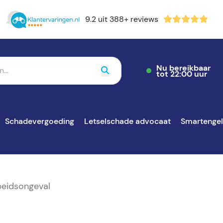
9.2 uit 388+ reviews
Nu bereikbaar
tot 22:00 uur
Schadevergoeding
Letselschade advocaat
Smartenge
beidsongeval