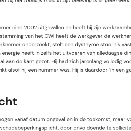
ft hij het moeilijk mee. In zijn beleving is er geen wer
mer eind 2002 uitgevallen en heeft hij zijn werkzaamh
oestemming van het CWI heeft de werkgever de werkne
rknemer onderzoekt, stelt een dysthyme stoornis vast
energie heeft in zelfs het uitvoeren van alledaagse di
aan de kant gezet. Hij had zich jarenlang volledig voo
kt alsof hij een nummer was. Hij is daardoor ‘in een g
cht
mogen vanaf datum ongeval en in de toekomst, maar vo
 schadebeperkingsplicht, door onvoldoende te sollicite