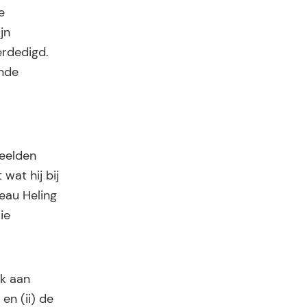
e
jn
erdedigd.
ende
beelden
at hij bij
eau Heling
ie
ek aan
en (ii) de