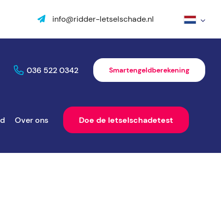
info@ridder-letselschade.nl
036 522 0342
Smartengeldberekening
ld
Over ons
Doe de letselschadetest