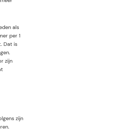
k meer
eden als
mer per 1
. Dat is
ngen.
r zijn
at
lgens zijn
ren.