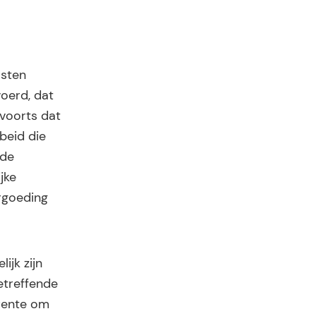
osten
oerd, dat
 voorts dat
beid die
 de
jke
rgoeding
ijk zijn
etreffende
 rente om