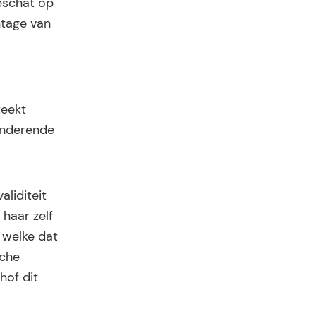
eschat op
ntage van
teekt
anderende
liditeit
 haar zelf
s welke dat
sche
hof dit