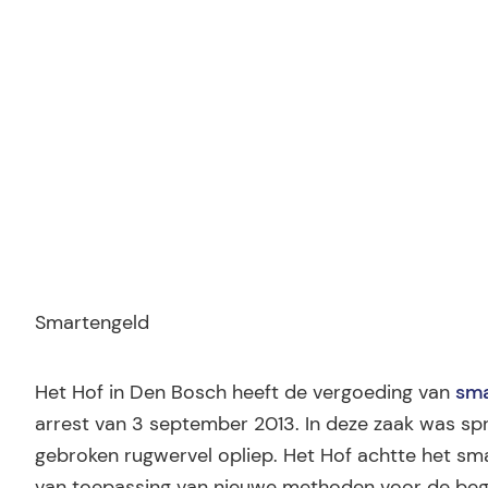
Ridder Letselschade
Smartengeld
Het Hof in Den Bosch heeft de vergoeding van
sm
arrest van 3 september 2013. In deze zaak was spr
gebroken rugwervel opliep. Het Hof achtte het sm
van toepassing van nieuwe methoden voor de beg