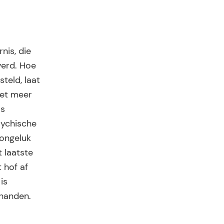
nis, die
verd. Hoe
teld, laat
iet meer
as
sychische
 ongeluk
t laatste
 hof af
is
rhanden.