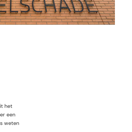
it het
fer een
ts weten