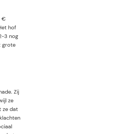
s €
Het hof
12-3 nog
 grote
ade. Zij
ijl ze
t ze dat
gklachten
ociaal