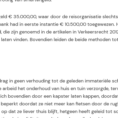
geld € 35.000,00, waar door de reisorganisatie slecht
nk had in eerste instantie € 10.500,00 toegewezen. 
, die zijn genoemd in de artikelen in Verkeersrecht 20
laten vinden. Bovendien leiden de beide methoden tot
rag in geen verhouding tot de geleden immateriële sch
e arbeid het onderhoud van huis en tuin verzorgde, terw
t zich bovendien door een kapster laten kappen, doorda
teit beperkt doordat ze niet meer kan fietsen door de ru
p dat ze liever thuis blijft, hetgeen heeft geleid tot s