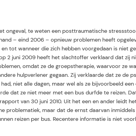
et ongeval, te weten een posttraumatische stressstoor
rhand – eind 2006 – opnieuw problemen heeft opgele
n tot wanneer die zich hebben voorgedaan is niet ges
p 2 juni 2009 heeft het slachtoffer verklaard dat zij n
oblemen, omdat ze de groepstherapie, waarvoor ze w
 andere hulpverlener gegaan. Zij verklaarde dat ze de p
had, niet alle dagen, maar wel als ze bijvoorbeeld een
aarde dat ze niet meer met een bus durfde te reizen. Da
rapport van 30 juni 2010. Uit het een en ander leidt het
he problematiek, maar dat de ernst daarvan inmiddels 
unnen reizen per bus. Recentere informatie is niet voo