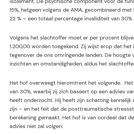
isolement. De psychische component voor de funct
15%, hetgeen volgens de AMA, gecombineerd met h
22 % – een totaal percentage invaliditeit van 30%
Volgens het slachtoffer moet er per procent blijve
1.200,00 worden toegekend. Zij wijst erop dat he
tegenover de ons omringende landen. De hoogte 
inzichten en omstandigheden, aldus het slachtoffer
Het hof overweegt hieromtrent het volgende. Het s
van 30%, waarbij zij zich baseert op een advies van 
heeft onderzocht. Hij heeft zijn schatting kennelijk
zijn – en het feit dat de posttraumatische stresss
berekening gemaakt. Het hof is van oordeel dat d
advies niet zal volgen.