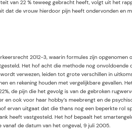
teit van 22 % teweeg gebracht heeft, volgt uit het rap
uit dat de vrouw hierdoor pijn heeft ondervonden en m
Verkeersrecht 2012-3, waarin formules zijn opgenomen 
gesteld. Het hof acht die methode nog onvoldoende 
rdt verwezen, leiden tot grote verschillen in uitkoms
en en rekening houden met vergelijkbare gevallen. He
22%, de pijn die het gevolg is van de gebroken rugwerv
fer en ook voor haar hobby’s meebrengt en de psychis
of ervan uitgaat dat die thans nog een beperkte rol s
nk heeft vastgesteld. Het hof bepaalt het smartenge
e vanaf de datum van het ongeval, 9 juli 2005.