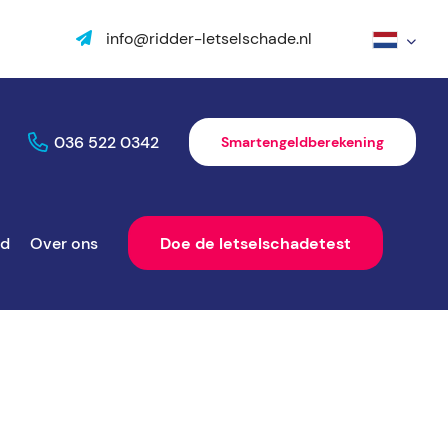
info@ridder-letselschade.nl
036 522 0342
Smartengeldberekening
ld
Over ons
Doe de letselschadetest