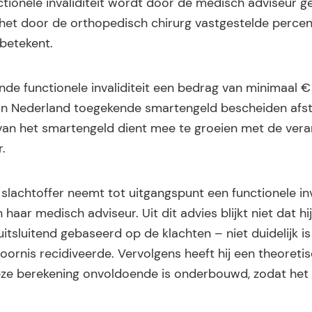
ionele invaliditeit wordt door de medisch adviseur g
et door de orthopedisch chirurg vastgestelde perce
 betekent.
nde functionele invaliditeit een bedrag van minimaal €
t in Nederland toegekende smartengeld bescheiden afs
van het smartengeld dient mee te groeien met de ver
.
lachtoffer neemt tot uitgangspunt een functionele inva
haar medisch adviseur. Uit dit advies blijkt niet dat hij
 uitsluitend gebaseerd op de klachten – niet duidelijk i
toornis recidiveerde. Vervolgens heeft hij een theoreti
eze berekening onvoldoende is onderbouwd, zodat het 