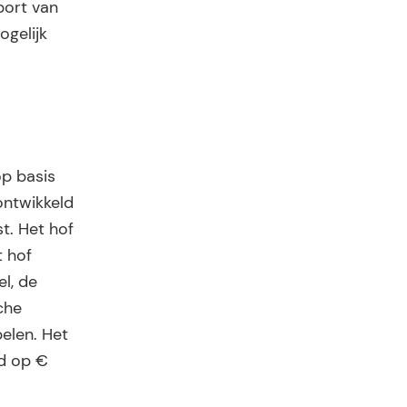
port van
ogelijk
op basis
ontwikkeld
t. Het hof
t hof
el, de
che
pelen. Het
ld op €