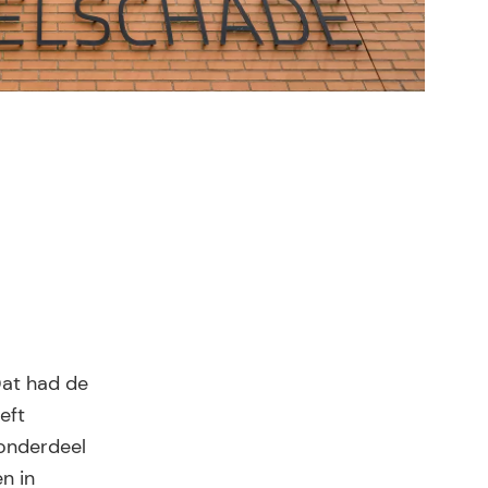
Dat had de
eft
 onderdeel
n in