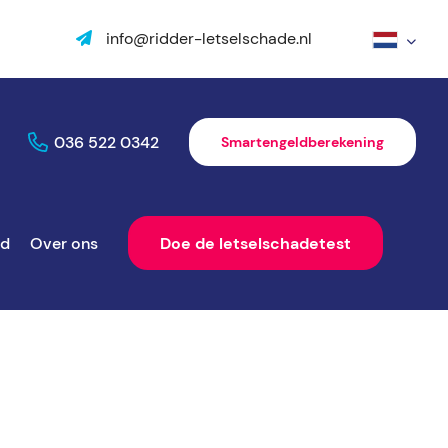
info@ridder-letselschade.nl
036 522 0342
Smartengeldberekening
ld
Over ons
Doe de letselschadetest