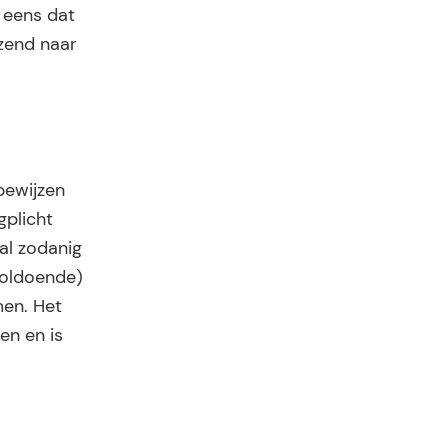
 eens dat
jzend naar
bewijzen
gplicht
al zodanig
(voldoende)
en. Het
en en is