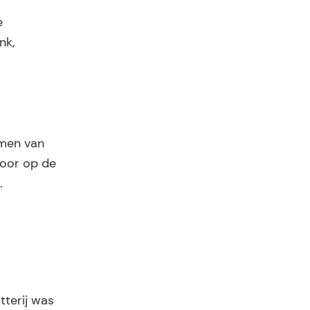
e
nk,
imen van
voor op de
.
tterij was