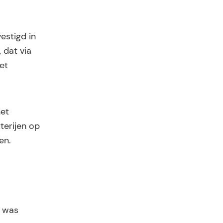
estigd in
 dat via
et
het
terijen op
en.
s was