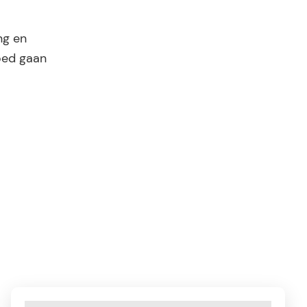
ng en
oed gaan