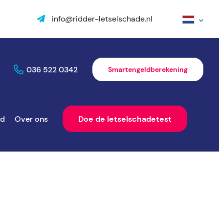
info@ridder-letselschade.nl
036 522 0342
Smartengeldberekening
ld
Over ons
Doe de letselschadetest