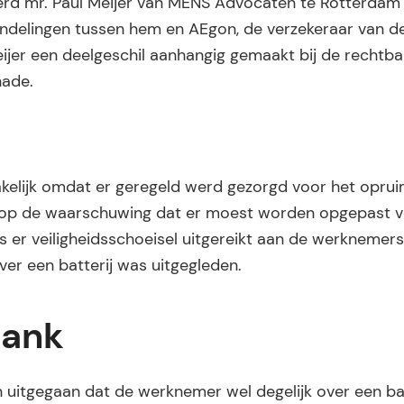
werd mr. Paul Meijer van MENS Advocaten te Rotterdam
andelingen tussen hem en AEgon, de verzekeraar van d
eijer een deelgeschil aanhangig gemaakt bij de rechtba
hade.
akelijk omdat er geregeld werd gezorgd voor het opru
arop de waarschuwing dat er moest worden opgepast 
 er veiligheidsschoeisel uitgereikt aan de werknemers
er een batterij was uitgegleden.
bank
uitgegaan dat de werknemer wel degelijk over een ba