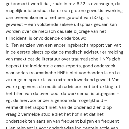
gekenmerkt wordt dat, zoals in rov. 6.7.2 is overwogen, de
mogelijkheid bestaat dat er een grotere geweldsinwerking
dan overeenkomend met een gewicht van 50 kg. is
geweest – een voldoende zekere uitspraak gedaan kan
worden over de medisch causale bijdrage van het
tilincident, is onvoldoende onderbouwd;
b. Ten aanzien van een ander ingebracht rapport van valt
in de eerste plaats op dat de medisch adviseur er melding
van maakt dat de literatuur over traumatische HNP’s zich
beperkt tot incidentele case-reports, goed onderzoek
naar series traumatische HNP’s niet voorhanden is en i.c.
zeker geen sprake is van extreem inwerkend geweld. Van
welke gegevens de medisch adviseur met betrekking tot
het tillen van de oven door de werknemer is uitgegaan –
vgl. de hiervoor onder a. genoemde mogelijkheid –
vermeldt het rapport niet. Van de onder ad 2 en 3 op
vraag 2 vermelde studie ziet het hof niet dat het
onderzoek ten aanzien van frequent buigen en frequent
tillen relevant is voor onderhavige incidentele actie van