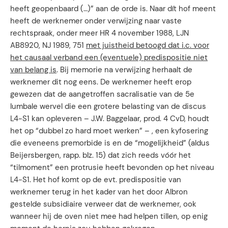
heeft geopenbaard (…)” aan de orde is. Naar dít hof meent
heeft de werknemer onder verwijzing naar vaste
rechtspraak, onder meer HR 4 november 1988, LJN
AB8920, NJ 1989, 751
met juistheid betoogd dat i.c. voor
het causaal verband een (eventuele) predispositie niet
van belang is
. Bij memorie na verwijzing herhaalt de
werknemer dit nog eens. De werknemer heeft erop
gewezen dat de aangetroffen sacralisatie van de 5e
lumbale wervel die een grotere belasting van de discus
L4-S1 kan opleveren – J.W. Baggelaar, prod. 4 CvD, houdt
het op “dubbel zo hard moet werken” – , een kyfosering
die eveneens premorbide is en de “mogelijkheid” (aldus
Beijersbergen, rapp. blz. 15) dat zich reeds vóór het
“tilmoment” een protrusie heeft bevonden op het niveau
L4-S1. Het hof komt op de evt. predispositie van
werknemer terug in het kader van het door Albron
gestelde subsidiaire verweer dat de werknemer, ook
wanneer hij de oven niet mee had helpen tillen, op enig