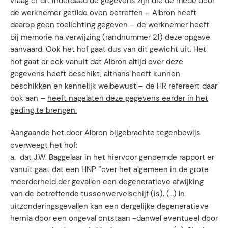
vraag of dit inderdaad de gegevens zijn die de mede door
de werknemer getilde oven betreffen – Albron heeft
daarop geen toelichting gegeven – de werknemer heeft
bij memorie na verwijzing (randnummer 21) deze opgave
aanvaard. Ook het hof gaat dus van dit gewicht uit. Het
hof gaat er ook vanuit dat Albron altijd over deze
gegevens heeft beschikt, althans heeft kunnen
beschikken en kennelijk welbewust – de HR refereert daar
ook aan –
heeft nagelaten deze gegevens eerder in het
geding te brengen.
Aangaande het door Albron bijgebrachte tegenbewijs
overweegt het hof:
a. dat J.W. Baggelaar in het hiervoor genoemde rapport er
vanuit gaat dat een HNP “over het algemeen in de grote
meerderheid der gevallen een degeneratieve afwijking
van de betreffende tussenwervelschijf (is). (…) In
uitzonderingsgevallen kan een dergelijke degeneratieve
hernia door een ongeval ontstaan -danwel eventueel door