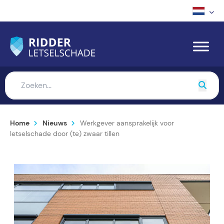
Home
Nieuws
Werkgever aansprakelijk voor
letselschade door (te) zwaar tillen