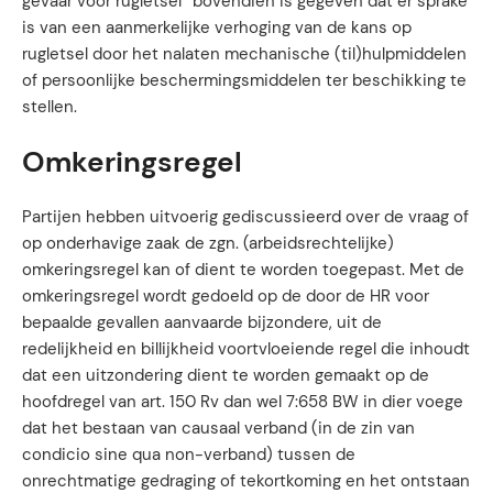
gevaar voor rugletsel” bovendien is gegeven dat er sprake
is van een aanmerkelijke verhoging van de kans op
rugletsel door het nalaten mechanische (til)hulpmiddelen
of persoonlijke beschermingsmiddelen ter beschikking te
stellen.
Omkeringsregel
Partijen hebben uitvoerig gediscussieerd over de vraag of
op onderhavige zaak de zgn. (arbeidsrechtelijke)
omkeringsregel kan of dient te worden toegepast. Met de
omkeringsregel wordt gedoeld op de door de HR voor
bepaalde gevallen aanvaarde bijzondere, uit de
redelijkheid en billijkheid voortvloeiende regel die inhoudt
dat een uitzondering dient te worden gemaakt op de
hoofdregel van art. 150 Rv dan wel 7:658 BW in dier voege
dat het bestaan van causaal verband (in de zin van
condicio sine qua non-verband) tussen de
onrechtmatige gedraging of tekortkoming en het ontstaan