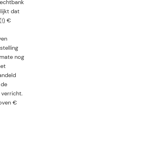
rechtbank
ijkt dat
!)
€
ven
telling
e mate nog
het
handeld
 de
verricht.
boven €