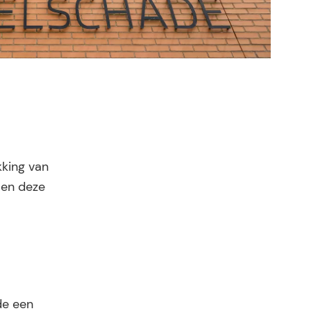
kking van
sen deze
de een