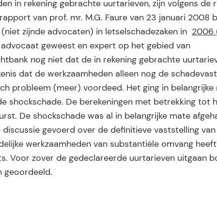
 in rekening gebrachte uurtarieven, zijn volgens de 
rapport van prof. mr. M.G. Faure van 23 januari 2008 bl
(niet zijnde advocaten) in letselschadezaken in
2006 (
el advocaat geweest en expert op het gebied van
htbank nog niet dat de in rekening gebrachte uurtarie
tekenis dat de werkzaamheden alleen nog de schadevasts
ridisch probleem (meer) voordeed. Het ging in belangrijk
de shockschade. De berekeningen met betrekking tot 
urst. De shockschade was al in belangrijke mate afge
 discussie gevoerd over de definitieve vaststelling van
udelijke werkzaamheden van substantiële omvang heeft 
aats. Voor zover de gedeclareerde uurtarieven uitgaan 
n geoordeeld.