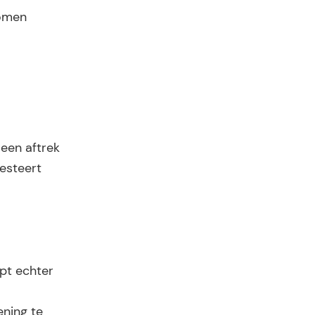
komen
 een aftrek
esteert
pt echter
ening te