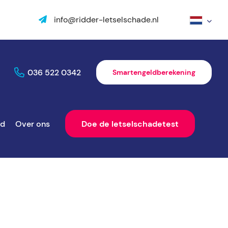
info@ridder-letselschade.nl
036 522 0342
Smartengeldberekening
ld
Over ons
Doe de letselschadetest