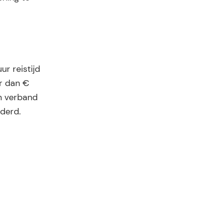
ur reistijd
er dan €
In verband
nderd.