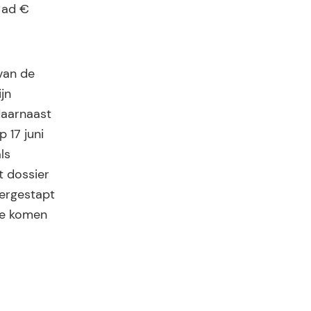
 ad €
van de
jn
daarnaast
 17 juni
ls
t dossier
vergestapt
te komen