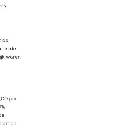
ens
t de
at in de
ijk waren
5,00 per
 6%
de
iënt en