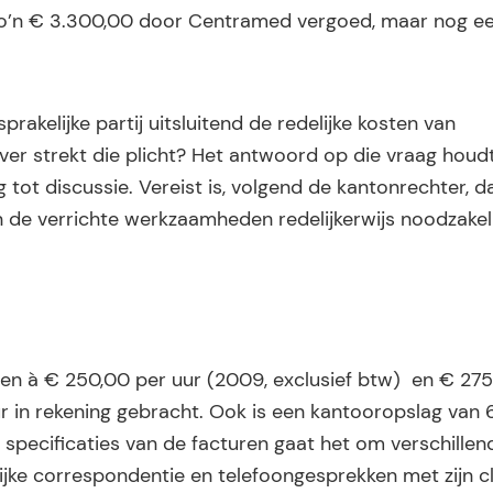
l zo’n € 3.300,00 door Centramed vergoed, maar nog e
rakelijke partij uitsluitend de redelijke kosten van
ever strekt die plicht? Het antwoord op die vraag houd
g tot discussie. Vereist is, volgend de kantonrechter, d
n de verrichte werkzaamheden redelijkerwijs noodzakel
e uren à € 250,00 per uur (2009, exclusief btw) en € 27
 uur in rekening gebracht. Ook is een kantooropslag van
e specificaties van de facturen gaat het om verschillen
jke correspondentie en telefoongesprekken met zijn cl