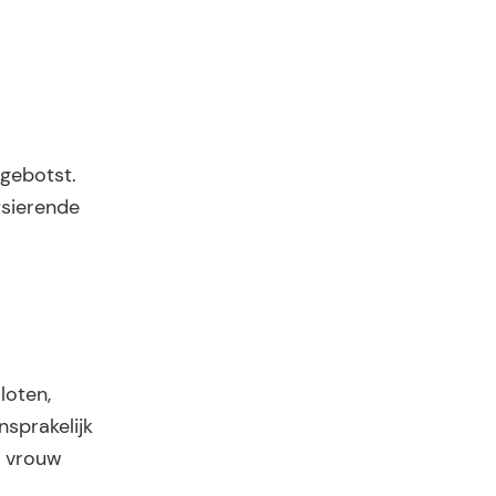
 gebotst.
tsierende
loten,
sprakelijk
e vrouw