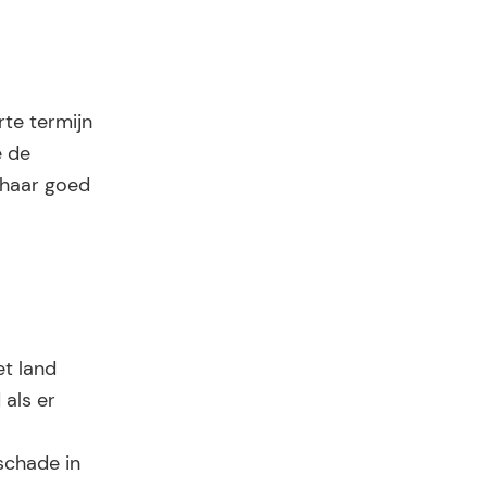
rte termijn
e de
 haar goed
et land
 als er
schade in