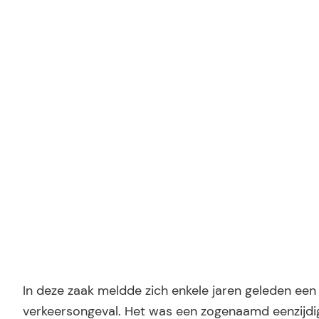
30 mei 2016
Ridder Letselschade
In deze zaak meldde zich enkele jaren geleden een 
verkeersongeval. Het was een zogenaamd eenzijdig 