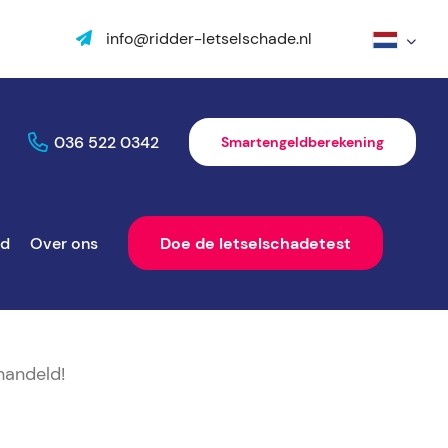
info@ridder-letselschade.nl
036 522 0342
Smartengeldberekening
ld
Over ons
Doe de letselschadetest
handeld!