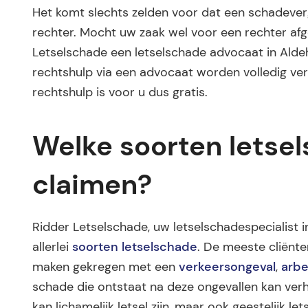
Het komt slechts zelden voor dat een schadev
rechter. Mocht uw zaak wel voor een rechter af
Letselschade een letselschade advocaat in Alde
rechtshulp via een advocaat worden volledig ver
rechtshulp is voor u dus gratis.
Welke soorten letse
claimen?
Ridder Letselschade, uw letselschadespecialist in
allerlei
soorten letselschade
. De meeste cliënt
maken gekregen met een
verkeersongeval
,
arbe
schade die ontstaat na deze ongevallen kan verha
kan lichamelijk letsel zijn, maar ook geestelijk 