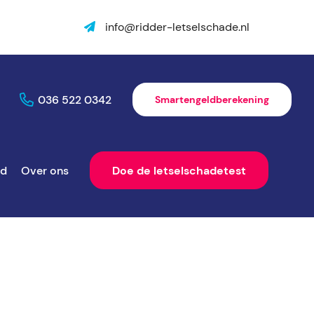
info@ridder-letselschade.nl
036 522 0342
Smartengeldberekening
ld
Over ons
Doe de letselschadetest