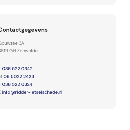
Contactgegevens
Gouwzee 3A
3891 GH Zeewolde
036 522 0342
T
06 5022 2423
M
036 522 0324
F
info@ridder-letselschade.nl
E