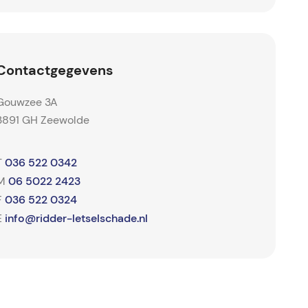
Contactgegevens
Gouwzee 3A
3891 GH Zeewolde
036 522 0342
T
06 5022 2423
M
036 522 0324
F
info@ridder-letselschade.nl
E