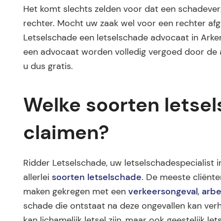
Het komt slechts zelden voor dat een schadev
rechter. Mocht uw zaak wel voor een rechter af
Letselschade een letselschade advocaat in Arken
een advocaat worden volledig vergoed door de aa
u dus gratis.
Welke soorten letse
claimen?
Ridder Letselschade, uw letselschadespecialist in
allerlei
soorten letselschade
. De meeste cliënt
maken gekregen met een
verkeersongeval
,
arbe
schade die ontstaat na deze ongevallen kan verha
kan lichamelijk letsel zijn, maar ook geestelijk 