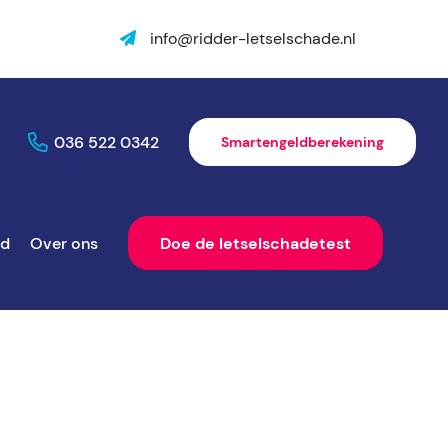
info@ridder-letselschade.nl
036 522 0342
Smartengeldberekening
ld
Over ons
Doe de letselschadetest