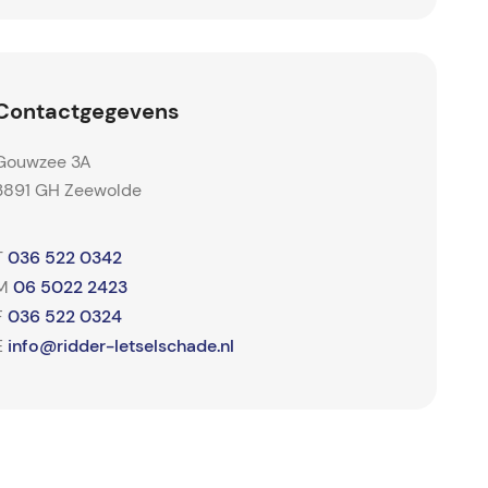
Contactgegevens
Gouwzee 3A
3891 GH Zeewolde
036 522 0342
T
06 5022 2423
M
036 522 0324
F
info@ridder-letselschade.nl
E