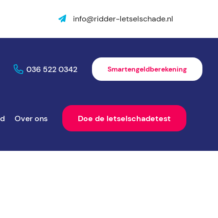
info@ridder-letselschade.nl
036 522 0342
Smartengeldberekening
ld
Over ons
Doe de letselschadetest