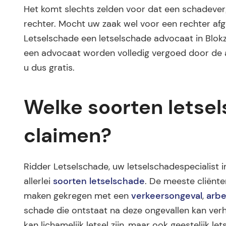
Het komt slechts zelden voor dat een schadev
rechter. Mocht uw zaak wel voor een rechter af
Letselschade een letselschade advocaat in Blokzi
een advocaat worden volledig vergoed door de aa
u dus gratis.
Welke soorten letse
claimen?
Ridder Letselschade, uw letselschadespecialist in 
allerlei
soorten letselschade
. De meeste cliënt
maken gekregen met een
verkeersongeval
,
arbe
schade die ontstaat na deze ongevallen kan verha
kan lichamelijk letsel zijn, maar ook geestelijk 