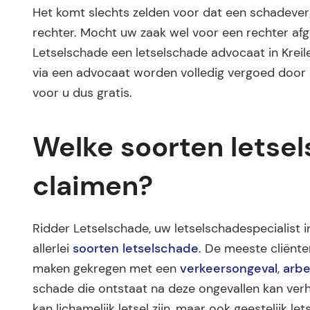
Het komt slechts zelden voor dat een schadev
rechter. Mocht uw zaak wel voor een rechter af
Letselschade een letselschade advocaat in Kreil
via een advocaat worden volledig vergoed door de
voor u dus gratis.
Welke soorten letse
claimen?
Ridder Letselschade, uw letselschadespecialist in 
allerlei
soorten letselschade
. De meeste cliënt
maken gekregen met een
verkeersongeval
,
arbe
schade die ontstaat na deze ongevallen kan verha
kan lichamelijk letsel zijn, maar ook geestelijk 