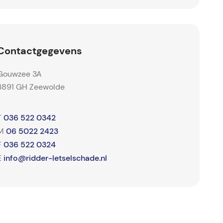
Contactgegevens
Gouwzee 3A
3891 GH Zeewolde
036 522 0342
T
06 5022 2423
M
036 522 0324
F
info@ridder-letselschade.nl
E