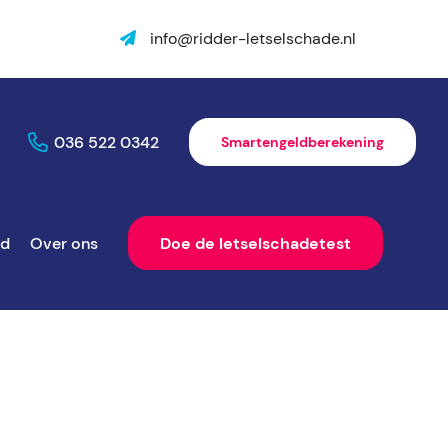
info@ridder-letselschade.nl
036 522 0342
Smartengeldberekening
ld
Over ons
Doe de letselschadetest