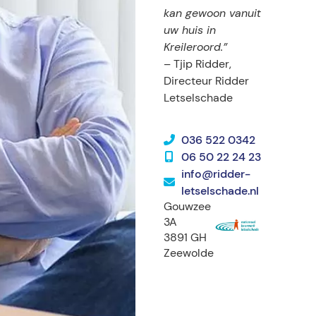
kan gewoon vanuit
uw huis in
Kreileroord.”
– Tjip Ridder,
Directeur Ridder
Letselschade
036 522 0342
06 50 22 24 23
info@ridder-
letselschade.nl
Gouwzee
3A
3891 GH
Zeewolde