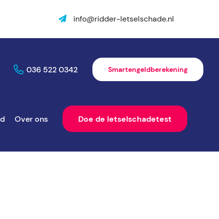
info@ridder-letselschade.nl
036 522 0342
Smartengeldberekening
ld
Over ons
Doe de letselschadetest