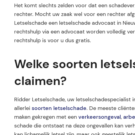
Het komt slechts zelden voor dat een schadev
rechter. Mocht uw zaak wel voor een rechter af
Letselschade een letselschade advocaat in Nieu
rechtshulp via een advocaat worden volledig ver
rechtshulp is voor u dus gratis.
Welke soorten letse
claimen?
Ridder Letselschade, uw letselschadespecialist i
allerlei
soorten letselschade
. De meeste cliënt
maken gekregen met een
verkeersongeval
,
arbe
schade die ontstaat na deze ongevallen kan verha
kan lichamelijk letsel zijn, maar ook geestelijk 