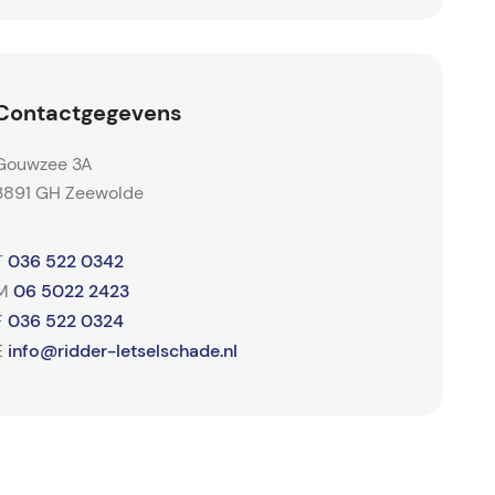
Contactgegevens
Gouwzee 3A
3891 GH Zeewolde
036 522 0342
T
06 5022 2423
M
036 522 0324
F
info@ridder-letselschade.nl
E