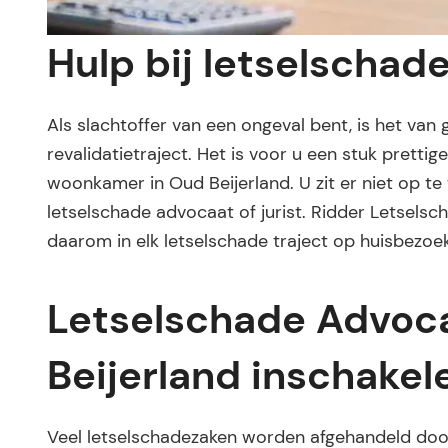
Hulp bij letselschad
Als slachtoffer van een ongeval bent, is het van
revalidatietraject. Het is voor u een stuk pretti
woonkamer in Oud Beijerland. U zit er niet op t
letselschade advocaat of jurist. Ridder Letselsc
daarom in elk letselschade traject op huisbezoek
Letselschade Advoca
Beijerland inschakel
Veel letselschadezaken worden afgehandeld door 