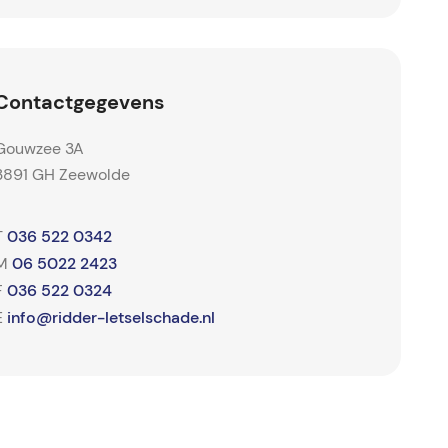
Contactgegevens
Gouwzee 3A
3891 GH Zeewolde
036 522 0342
T
06 5022 2423
M
036 522 0324
F
info@ridder-letselschade.nl
E