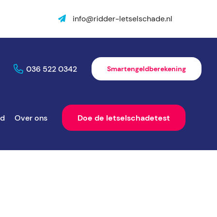
info@ridder-letselschade.nl
036 522 0342
Smartengeldberekening
ld
Over ons
Doe de letselschadetest