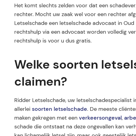
Het komt slechts zelden voor dat een schadev
rechter. Mocht uw zaak wel voor een rechter af
Letselschade een letselschade advocaat in Oud B
rechtshulp via een advocaat worden volledig ver
rechtshulp is voor u dus gratis.
Welke soorten letse
claimen?
Ridder Letselschade, uw letselschadespecialist in
allerlei
soorten letselschade
. De meeste cliënt
maken gekregen met een
verkeersongeval
,
arbe
schade die ontstaat na deze ongevallen kan verha
kan lichamelijk letsel zijn, maar ook geestelijk 