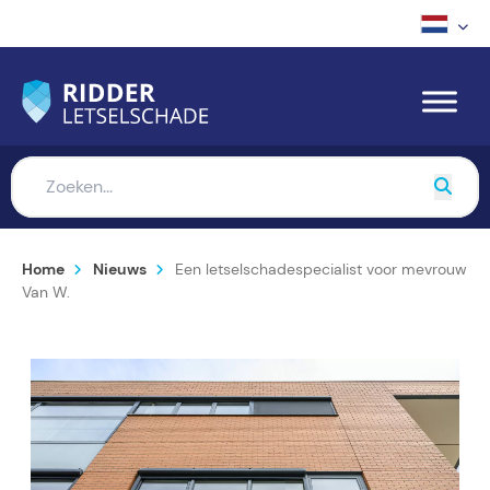
Home
Nieuws
Een letselschadespecialist voor mevrouw
Van W.