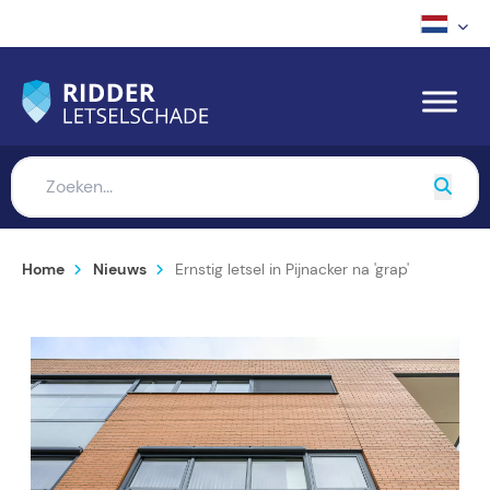
Home
Nieuws
Ernstig letsel in Pijnacker na 'grap'