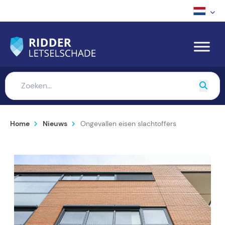
Home
Nieuws
Ongevallen eisen slachtoffers