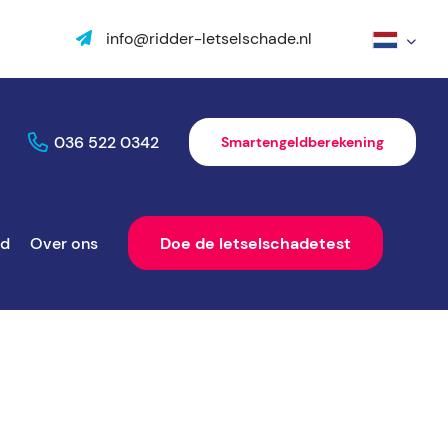
info@ridder-letselschade.nl
036 522 0342
Smartengeldberekening
ld
Over ons
Doe de letselschadetest