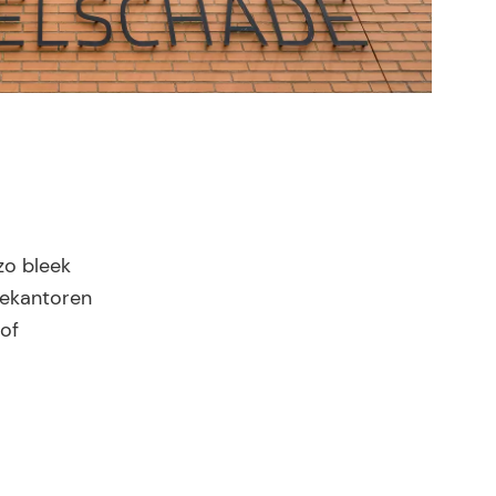
zo bleek
dekantoren
 of