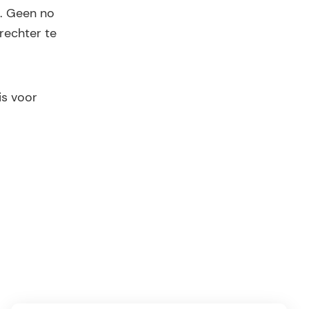
l. Geen no
 rechter te
is voor