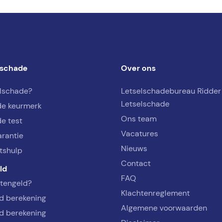
lschade
Over ons
elschade?
Letselschadebureau Ridder
Letselschade
de keurmerk
Ons team
e test
Vacatures
arantie
Nieuws
tshulp
Contact
ld
FAQ
rtengeld?
Klachtenreglement
d berekening
Algemene voorwaarden
d berekening