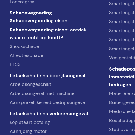
Loonregres
Smartengel
Schadevegoeding
Smartengeld
Schadevergoeding eisen
Smartengel
Schadevergoeding eisen: ontdek
Smartengel
waar u recht op heeft?
Smartengel
Shockschade
Smartengel
Affectieschade
Veelgestel
PTSS
Schadepos
Letselschade na bedrijfsongeval
Immateriël
Arbeidsongeschikt
bedragen
Arbeidsongeval met machine
Materiële 
Aansprakelijkeheid bedrijfsongeval
Buitengerec
Medische k
Letselschade na verkeersongeval
Beschadeg
Kop staart botsing
Studievertr
Aanrijding motor