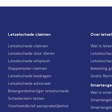
Letselschade claimen
Over letse
Letselschade claimen
Wat is lets
Letselschade door dieren
Letselscha
Letselschade whiplash
Letselschad
Stappenplan claimen
Belasting g
Letselschade bedragen
Gratis Rech
Letselschade advocaat
Smartenge
Belangenbehartiger letselschade
Wat is sma
Schadeclaim testen
Smartengel
Voorbeeldbrief aansprakelijkehid
Smartengel