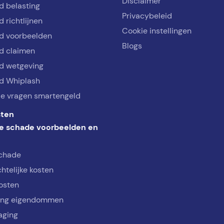
Disclaimer
d belasting
Privacybeleid
 richtlijnen
Cookie instellingen
d voorbeelden
Blogs
d claimen
d wetgeving
d Whiplash
de vragen smartengeld
ten
e schade voorbeelden en
schade
htelijke kosten
osten
ing eigendommen
aging