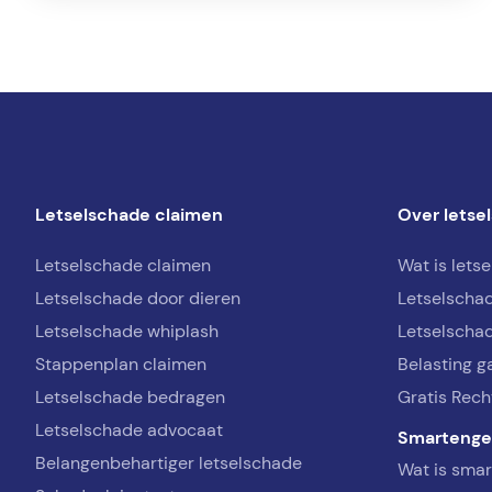
Letselschade claimen
Over letse
Letselschade claimen
Wat is lets
Letselschade door dieren
Letselscha
Letselschade whiplash
Letselschad
Stappenplan claimen
Belasting g
Letselschade bedragen
Gratis Rech
Letselschade advocaat
Smartenge
Belangenbehartiger letselschade
Wat is sma