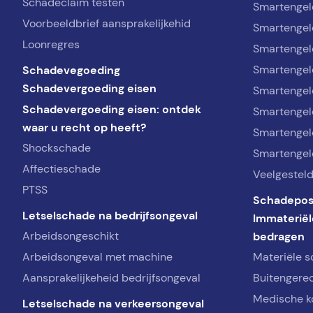
Schadeclaim testen
Smartengel
Voorbeeldbrief aansprakelijkehid
Smartengel
Loonregres
Smartengel
Schadevegoeding
Smartengeld
Schadevergoeding eisen
Smartengel
Schadevergoeding eisen: ontdek
Smartengel
waar u recht op heeft?
Smartengel
Shockschade
Smartengel
Affectieschade
Veelgestel
PTSS
Schadepos
Letselschade na bedrijfsongeval
Immateriël
Arbeidsongeschikt
bedragen
Arbeidsongeval met machine
Materiële 
Aansprakelijkeheid bedrijfsongeval
Buitengerec
Medische k
Letselschade na verkeersongeval