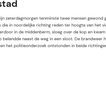
stad
d zijn zaterdagmorgen tenminste twee mensen gewond g
e in noordelijke richting reden ter hoogte van het v
hierdoor in de middenberm, sloeg over de kop en kwam
uto belandde naast de weg in een sloot. De brandweer 
en het politieonderzoek ontstonden in beide richtingen 