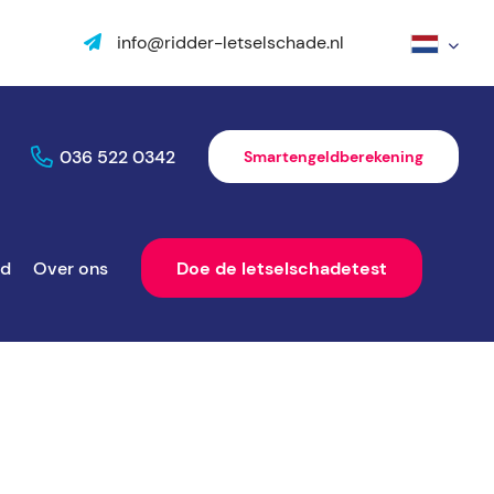
info@ridder-letselschade.nl
036 522 0342
Smartengeldberekening
ld
Over ons
Doe de letselschadetest