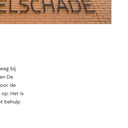
weg bij
van De
door de
op. Het is
et behulp