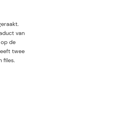
eraakt.
iaduct van
 op de
heeft twee
files.