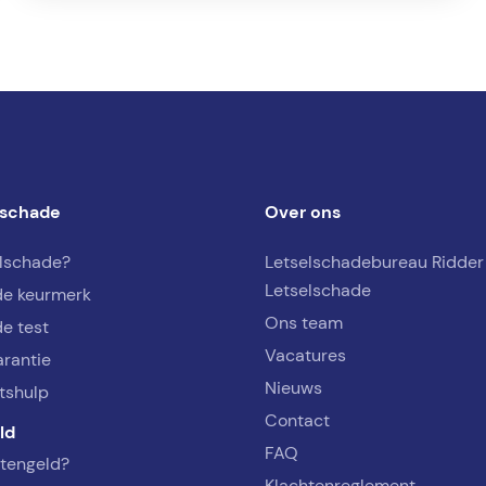
lschade
Over ons
elschade?
Letselschadebureau Ridder
Letselschade
de keurmerk
Ons team
e test
Vacatures
arantie
Nieuws
tshulp
Contact
ld
FAQ
rtengeld?
Klachtenreglement