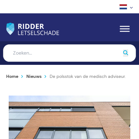
Home
Nieuws
De polsstok van de medisch adviseur.