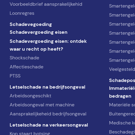
Voorbeeldbrief aansprakelijkehid
Smartengel
Loonregres
Smartengel
Schadevegoeding
Smartengeld
Schadevergoeding eisen
Smartengel
Schadevergoeding eisen: ontdek
Smartengel
waar u recht op heeft?
Smartengel
Shockschade
Smartengel
Affectieschade
Veelgestel
PTSS
Schadepos
Letselschade na bedrijfsongeval
Immateriël
Arbeidsongeschikt
bedragen
Arbeidsongeval met machine
Materiële 
Aansprakelijkeheid bedrijfsongeval
Buitengerec
Medische k
Letselschade na verkeersongeval
Beschadeg
Kop staart botsing