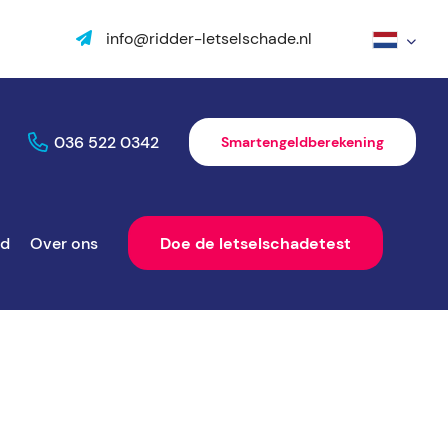
info@ridder-letselschade.nl
036 522 0342
Smartengeldberekening
ld
Over ons
Doe de letselschadetest