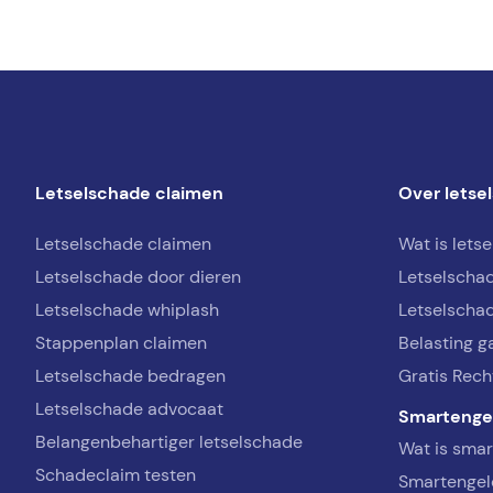
Letselschade claimen
Over letse
Letselschade claimen
Wat is lets
Letselschade door dieren
Letselscha
Letselschade whiplash
Letselschad
Stappenplan claimen
Belasting g
Letselschade bedragen
Gratis Rech
Letselschade advocaat
Smartenge
Belangenbehartiger letselschade
Wat is sma
Schadeclaim testen
Smartengel