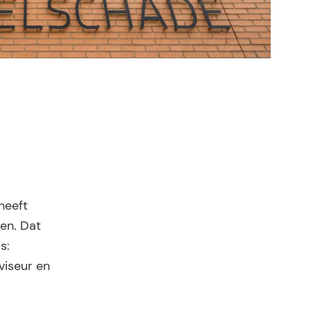
heeft
men. Dat
s:
viseur en