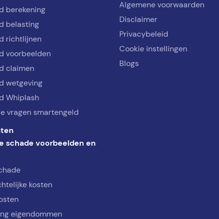
Algemene voorwaarden
d berekening
Disclaimer
d belasting
Privacybeleid
 richtlijnen
Cookie instellingen
d voorbeelden
Blogs
d claimen
d wetgeving
d Whiplash
de vragen smartengeld
ten
e schade voorbeelden en
schade
htelijke kosten
osten
ing eigendommen