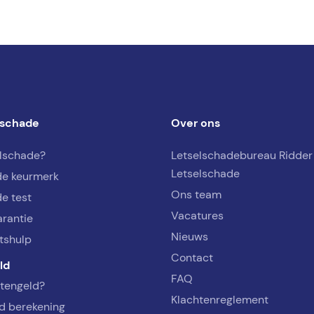
lschade
Over ons
elschade?
Letselschadebureau Ridder
Letselschade
de keurmerk
Ons team
e test
Vacatures
arantie
Nieuws
tshulp
Contact
ld
FAQ
rtengeld?
Klachtenreglement
d berekening